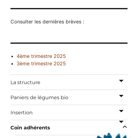
Consulter les dernières brèves :
4ème trimestre 2025
3ème trimestre 2025
ouvrir
La structure
le
sous-
ouvrir
Paniers de légumes bio
menu
le
sous-
ouvrir
Insertion
menu
le
ouvrir
sous-
Coin adhérents
le
menu