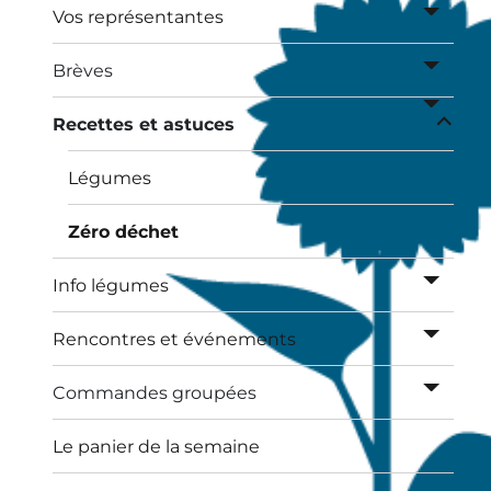
sous-
ouvrir
Vos représentantes
menu
le
sous-
ouvrir
Brèves
menu
le
ouvrir
sous-
Recettes et astuces
le
menu
sous-
Légumes
menu
Zéro déchet
ouvrir
Info légumes
le
sous-
ouvrir
Rencontres et événements
menu
le
sous-
ouvrir
Commandes groupées
menu
le
sous-
Le panier de la semaine
menu