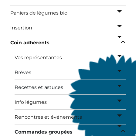
le
sous-
ouvrir
Paniers de légumes bio
menu
le
sous-
ouvrir
Insertion
menu
le
ouvrir
sous-
Coin adhérents
le
menu
sous-
ouvrir
Vos représentantes
menu
le
sous-
ouvrir
Brèves
menu
le
sous-
ouvrir
Recettes et astuces
menu
le
sous-
ouvrir
Info légumes
menu
le
sous-
ouvrir
Rencontres et événements
menu
le
ouvrir
sous-
Commandes groupées
le