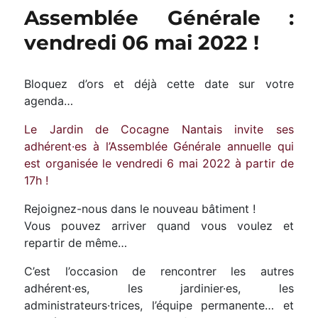
festive
Assemblée Générale :
et
familiale
vendredi 06 mai 2022 !
–
Samedi
11
Bloquez d’ors et déjà cette date sur votre
juin
agenda…
2022
Le Jardin de Cocagne Nantais invite ses
adhérent·es à l’Assemblée Générale annuelle qui
est organisée le vendredi 6 mai 2022 à partir de
17h !
Rejoignez-nous dans le nouveau bâtiment !
Vous pouvez arriver quand vous voulez et
repartir de même…
C’est l’occasion de rencontrer les autres
adhérent·es, les jardinier·es, les
administrateurs·trices, l’équipe permanente… et