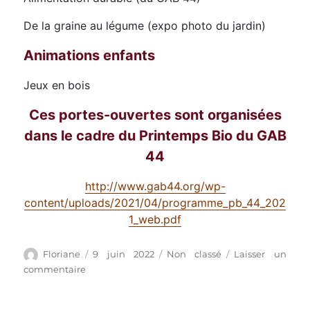
De la graine au légume (expo photo du jardin)
Animations enfants
Jeux en bois
Ces portes-ouvertes sont organisées
dans le cadre du Printemps Bio du GAB
44
http://www.gab44.org/wp-
content/uploads/2021/04/programme_pb_44_202
1_web.pdf
Auteur
Publié
Catégories
Floriane
9 juin 2022
Non classé
Laisser un
le
sur
commentaire
Porte
ouverte