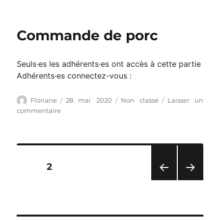
Commande
de
fromage
Commande de porc
de
brebis
Seuls·es les adhérents·es ont accès à cette partie
Adhérents·es connectez-vous :
Auteur
Publié
Catégories
Floriane
28 mai 2020
Non classé
Laisser un
le
sur
commentaire
Commande
de
porc
Pagination
PAGE
2
des
PAG
PAG
publications
E
E
PRÉ
SUIV
CÉD
ANT