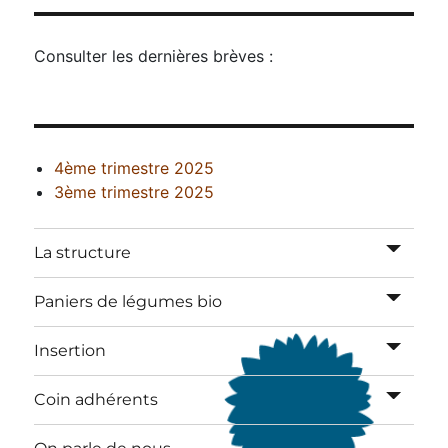
Consulter les dernières brèves :
4ème trimestre 2025
3ème trimestre 2025
ouvrir
La structure
le
sous-
ouvrir
Paniers de légumes bio
menu
le
sous-
ouvrir
Insertion
menu
le
sous-
ouvrir
Coin adhérents
menu
le
sous-