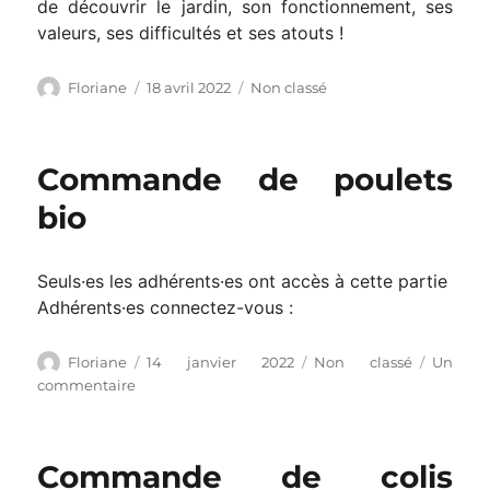
de découvrir le jardin, son fonctionnement, ses
valeurs, ses difficultés et ses atouts !
Auteur
Publié
Catégories
Floriane
18 avril 2022
Non classé
le
Commande de poulets
bio
Seuls·es les adhérents·es ont accès à cette partie
Adhérents·es connectez-vous :
Auteur
Publié
Catégories
Floriane
14 janvier 2022
Non classé
Un
le
sur
commentaire
Commande
de
poulets
Commande de colis
bio