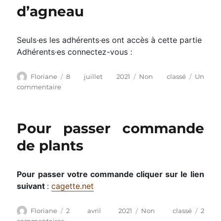
d’agneau
Seuls·es les adhérents·es ont accès à cette partie
Adhérents·es connectez-vous :
Auteur
Publié
Catégories
Floriane
8 juillet 2021
Non classé
Un
le
sur
commentaire
Commande
de
colis
Pour passer commande
d’agneau
de plants
Pour passer votre commande cliquer sur le lien
suivant
:
cagette.net
Auteur
Publié
Catégories
Floriane
2 avril 2021
Non classé
2
le
sur