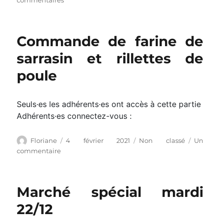
commentaires
Pour
passer
commande
Commande de farine de
de
plants
sarrasin et rillettes de
poule
Seuls·es les adhérents·es ont accès à cette partie
Adhérents·es connectez-vous :
Auteur
Publié
Catégories
Floriane
4 février 2021
Non classé
Un
le
sur
commentaire
Commande
de
farine
Marché spécial mardi
de
sarrasin
22/12
et