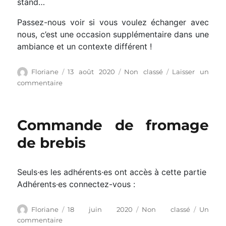
stand…
Passez-nous voir si vous voulez échanger avec
nous, c’est une occasion supplémentaire dans une
ambiance et un contexte différent !
Auteur
Publié
Catégories
Floriane
13 août 2020
Non classé
Laisser un
le
sur
commentaire
Forum
Associatif
Carquefou
Commande de fromage
de brebis
Seuls·es les adhérents·es ont accès à cette partie
Adhérents·es connectez-vous :
Auteur
Publié
Catégories
Floriane
18 juin 2020
Non classé
Un
le
sur
commentaire