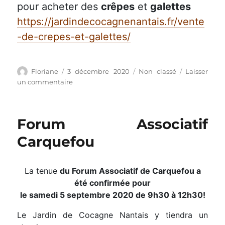
pour acheter des
crêpes
et
galettes
https://jardindecocagnenantais.fr/vente
-de-crepes-et-galettes/
Auteur
Publié
Catégories
Floriane
3 décembre 2020
Non classé
Laisser
le
sur
un commentaire
Marché
spécial
mardi
Forum Associatif
22/12
Carquefou
La tenue
du Forum Associatif de Carquefou a
été confirmée pour
le samedi 5 septembre 2020 de 9h30 à 12h30!
Le Jardin de Cocagne Nantais y tiendra un