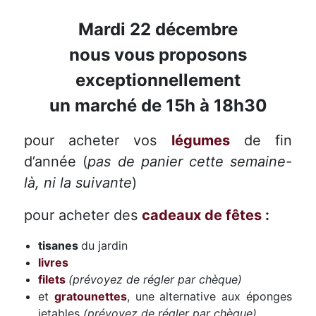
rillettes
de
Mardi 22 décembre
poule
nous vous proposons
exceptionnellement
un marché de 15h à 18h30
pour acheter vos
légumes
de fin
d’année (
pas de panier cette semaine-
là, ni la suivante
)
pour acheter des
cadeaux de fêtes
:
tisanes
du jardin
livres
filets
(prévoyez de régler par chèque)
et
gratounettes
, une alternative aux éponges
jetables
(prévoyez de régler par chèque)